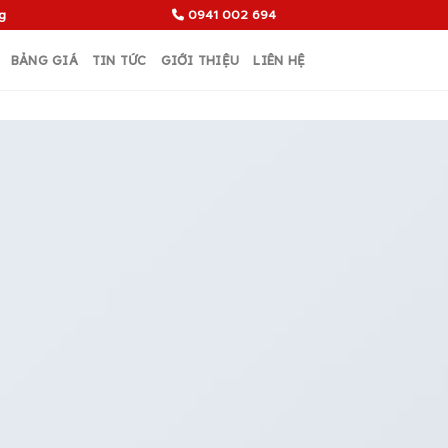
g
0941 002 694
BẢNG GIÁ
TIN TỨC
GIỚI THIỆU
LIÊN HỆ