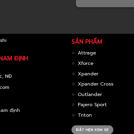
SẢN PHẨM
Attrage
 NAM ĐỊNH
Xforce
Xpander
c, NĐ
Xpander Cross
.com
Outlander
Pajero Sport
Triton
ĐẶT HẸN XEM XE