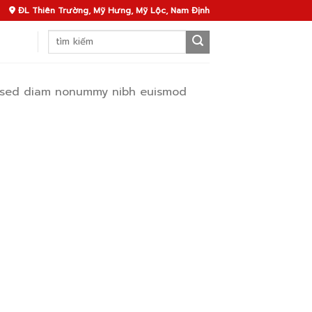
ĐL Thiên Trường, Mỹ Hưng, Mỹ Lộc, Nam Định
Search
for:
t, sed diam nonummy nibh euismod