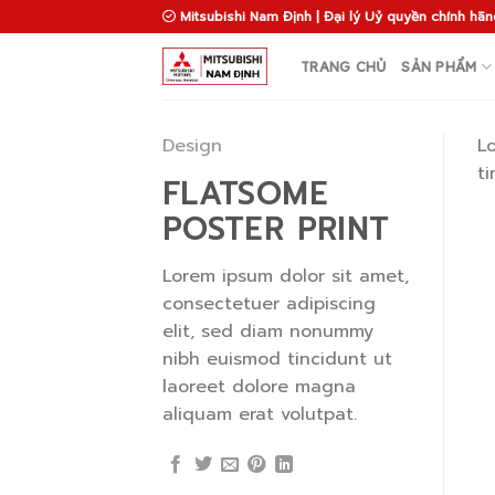
Skip
Mitsubishi Nam Định | Đại lý Uỷ quyền chính hãn
to
content
TRANG CHỦ
SẢN PHẨM
Design
L
t
FLATSOME
POSTER PRINT
Lorem ipsum dolor sit amet,
consectetuer adipiscing
elit, sed diam nonummy
nibh euismod tincidunt ut
laoreet dolore magna
aliquam erat volutpat.