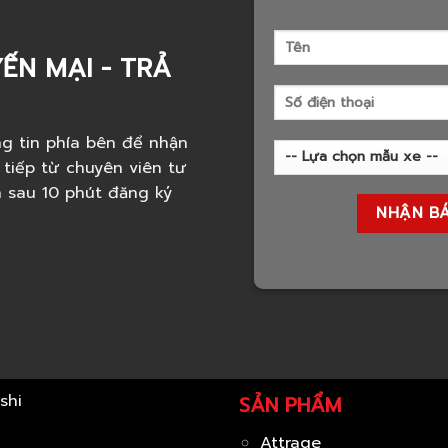
ẾN MẠI - TRẢ
g tin phía bên để nhận
 tiếp từ chuyên viên tư
h sau 10 phút đăng ký
SẢN PHẨM
Attrage