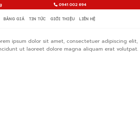
g
0941 002 694
BẢNG GIÁ
TIN TỨC
GIỚI THIỆU
LIÊN HỆ
orem ipsum dolor sit amet, consectetuer adipiscing eli
incidunt ut laoreet dolore magna aliquam erat volutpat.