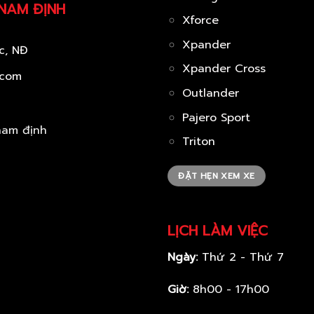
 NAM ĐỊNH
Xforce
Xpander
c, NĐ
Xpander Cross
.com
Outlander
Pajero Sport
Triton
ĐẶT HẸN XEM XE
LỊCH LÀM VIỆC
Ngày:
Thứ 2 - Thứ 7
Giờ:
8h00 - 17h00