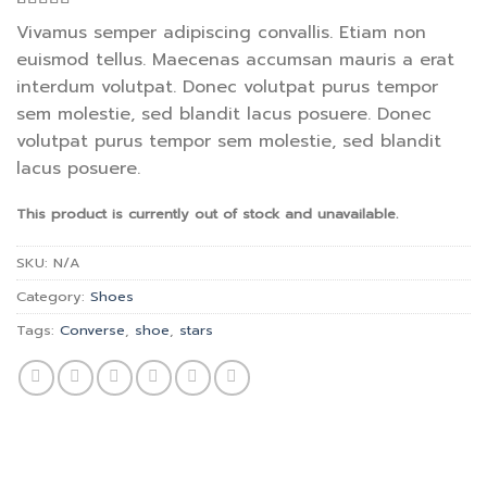
Rated
2
Vivamus semper adipiscing convallis. Etiam non
4.00
out
euismod tellus. Maecenas accumsan mauris a erat
of 5
based on
interdum volutpat. Donec volutpat purus tempor
customer
ratings
sem molestie, sed blandit lacus posuere. Donec
volutpat purus tempor sem molestie, sed blandit
lacus posuere.
This product is currently out of stock and unavailable.
SKU:
N/A
Category:
Shoes
Tags:
Converse
,
shoe
,
stars