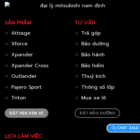
SẢN PHẨM
TƯ VẤN
Attrage
Trả góp
Xforce
Bảo dưỡng
Xpander
Bảo hành
Xpander Cross
Bảo hiểm
Outlander
Thuỷ kích
Pajero Sport
Thông số lốp
Triton
Mua xe lô
ĐẶT HẸN XEM XE
ĐẶT BẢO DƯỠNG
CHAT ZALO
LỊCH LÀM VIỆC