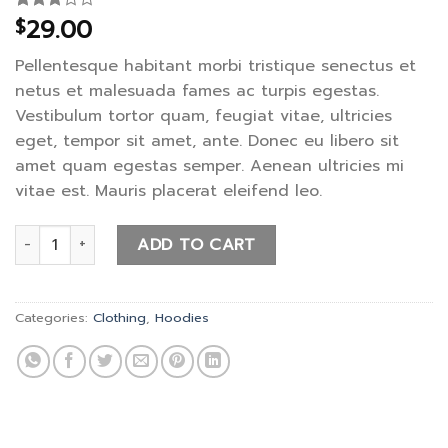
29.00
$
Rated
2
3.00
out of
Pellentesque habitant morbi tristique senectus et
5
based
netus et malesuada fames ac turpis egestas.
on
Vestibulum tortor quam, feugiat vitae, ultricies
customer
ratings
eget, tempor sit amet, ante. Donec eu libero sit
amet quam egestas semper. Aenean ultricies mi
vitae est. Mauris placerat eleifend leo.
Happy Ninja quantity
ADD TO CART
Categories:
Clothing
,
Hoodies