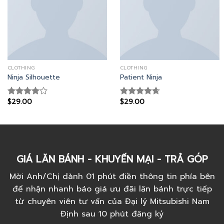
CLOTHING
CLOTHING
Ninja Silhouette
Patient Ninja
$
29.00
$
29.00
Rated
Rated
4.67
4.00
out
out of 5
of 5
GIÁ LĂN BÁNH - KHUYẾN MẠI - TRẢ GÓP
Mời Anh/Chị dành 01 phút điền thông tin phía bên
để nhận nhanh báo giá ưu đãi lăn bánh trực tiếp
từ chuyên viên tư vấn của Đại lý Mitsubishi Nam
Định sau 10 phút đăng ký