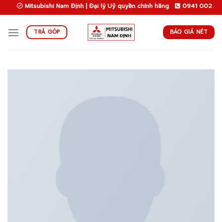
Skip
Mitsubishi Nam Định | Đại lý Uỷ quyền chính hãng
0941 002 694
to
content
BÁO GIÁ NÉT
TRẢ GÓP