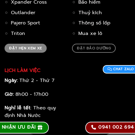
Xpander Cross
Bảo hiểm
Outlander
Thuỷ kích
Pajero Sport
Thông số lốp
Triton
Mua xe lô
ĐẶT HẸN XEM XE
ĐẶT BẢO DƯỠNG
CHAT ZALO
LỊCH LÀM VIỆC
Ngày:
Thứ 2 - Thứ 7
Giờ:
8h00 - 17h00
Nghỉ lễ tết
: Theo quy
định Nhà Nước
NHẬN ƯU ĐÃI
0941 002 694