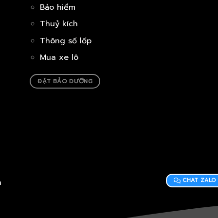
Bảo hiểm
Thuỷ kích
Thông số lốp
Mua xe lô
ĐẶT BẢO DƯỠNG
CHAT ZALO
h