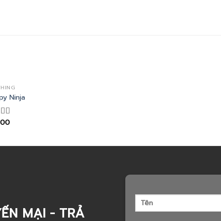
THING
py Ninja
.00
ed
of
ẾN MẠI - TRẢ