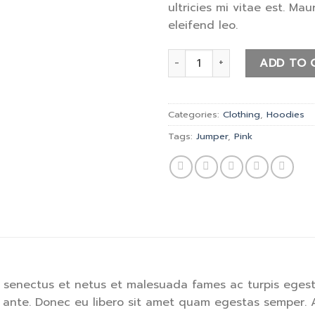
ultricies mi vitae est. Mau
eleifend leo.
Patient Ninja quantity
ADD TO 
Categories:
Clothing
,
Hoodies
Tags:
Jumper
,
Pink
e senectus et netus et malesuada fames ac turpis egest
t, ante. Donec eu libero sit amet quam egestas semper. A