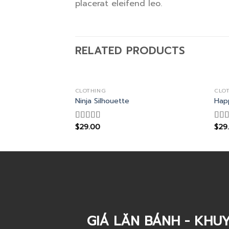
placerat eleifend leo.
RELATED PRODUCTS
CLOTHING
CLO
Ninja Silhouette
Hap
$
29.00
$
29
Rated
Rat
4.00
out
3.00
of 5
out 
5
GIÁ LĂN BÁNH - KHUY