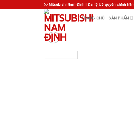
Skip
Mitsubishi Nam Định | Đại lý Uỷ quyền chính hãn
to
content
TRANG CHỦ
SẢN PHẨM