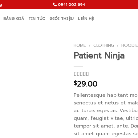
g
0941 002 694
BẢNG GIÁ
TIN TỨC
GIỚI THIỆU
LIÊN HỆ
HOME
/
CLOTHING
/
HOODIE
Patient Ninja
29.00
Rated
3
$
4.67
out of 5
based on
Pellentesque habitant mor
customer
ratings
senectus et netus et ma
ac turpis egestas. Vestibu
quam, feugiat vitae, ultri
tempor sit amet, ante. Do
sit amet quam egestas s