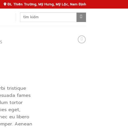
ĐL Thiên Trường, Mỹ Hưng, Mỹ Lộc, Nam Định
Search
for:
S
bi tristique
lesuada fames
lum tortor
cies eget,
nec eu libero
emper. Aenean