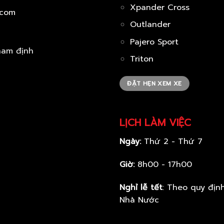
Xpander Cross
.com
Outlander
Pajero Sport
Triton
ĐẶT HẸN XEM XE
LỊCH LÀM VIỆC
Ngày:
Thứ 2 - Thứ 7
Giờ:
8h00 - 17h00
Nghỉ lễ tết
: Theo quy địn
Nhà Nước