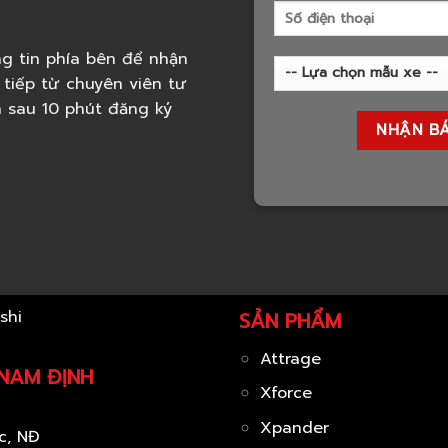
g tin phía bên để nhận
 tiếp từ chuyên viên tư
h sau 10 phút đăng ký
SẢN PHẨM
Attrage
 NAM ĐỊNH
Xforce
Xpander
c, NĐ